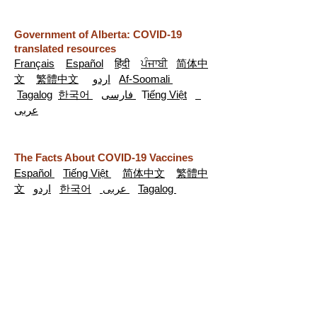
Government
of Alberta: COVID-19
translated resources
Français
Español
हिंदी
ਪੰਜਾਬੀ
简体中
文
繁體中文
اردو
Af-
Soomali
Tagalog
한국어
فارسی
T
iếng Việt
عربى
The Facts About COVID-19 Vaccines
Español
Tiếng Việt
简体中文
繁體中
文
اردو
한국어
عربى
Tagalog