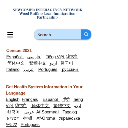
NEWCOMER INTERAGENCY NETWORK
Wood Buffalo Local Immigration
Partnership
Census 2021
Español
فارسی
Tiếng Việt
ਪੰਜਾਬੀ
简体中文
繁體中文
اردو
한국어
Italiano
عربى
Português
русский
Get Health System Information in Your
Language
English
Français
Español
हिंदी
Tiếng
Việt
ਪੰਜਾਬੀ
简体中文
繁體中文
اردو
한국어
عربى
Af-Soomaali
Tagalog
አማርኛ
नेपाली
Af-Oroma
Українська
ትግርኛ
Português